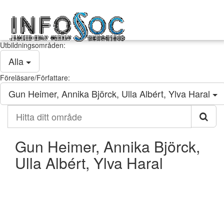
Infosoc
Togg
kompetensutveckling
navig
Utbildningsområden:
Alla
Föreläsare/Författare:
Gun Heimer, Annika Björck, Ulla Albért, Ylva Haral
Hitta
ditt
område
Gun Heimer, Annika Björck,
Ulla Albért, Ylva Haral
Kontakt