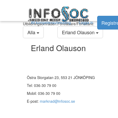
Infosoc
kompetensutveckling
Registr
All kompetensutveckling
Logga in
Utbildningsområden:
Föreläsare/Författare:
Alla
Erland Olauson
Erland Olauson
Kontakt
Östra Storgatan 23, 553 21 JÖNKÖPING
Tel: 036-30 79 00
Mobil: 036-30 79 00
E-post:
marknad@infosoc.se