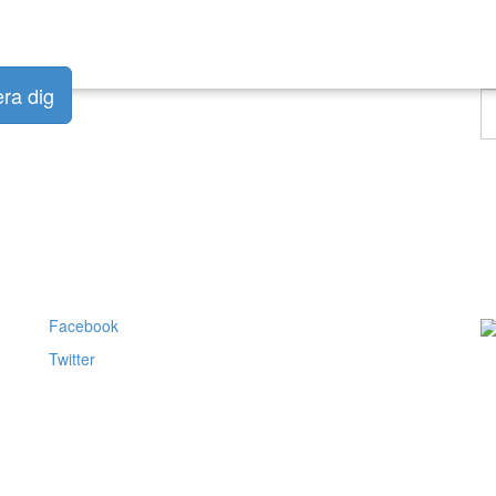
era dig
Hi
di
o
Följ oss
A
Facebook
Twitter