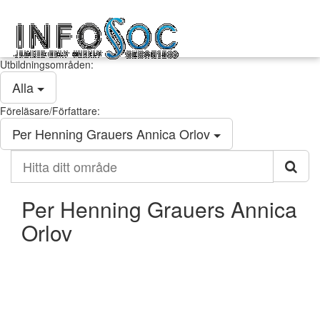
Infosoc
Toggl
kompetensutveckling
navig
Utbildningsområden:
Alla
Föreläsare/Författare:
Per Henning Grauers Annica Orlov
Hitta
ditt
område
Per Henning Grauers Annica
Orlov
Kontakt