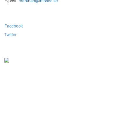
E-post:
marknad@infosoc.se
Följ oss
Facebook
Twitter
Alla priser visas exkl.moms