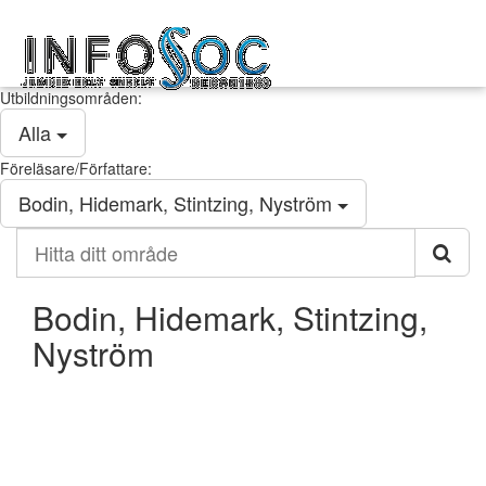
Infosoc
Toggl
kompetensutveckling
navig
Utbildningsområden:
Alla
Föreläsare/Författare:
Bodin, Hidemark, Stintzing, Nyström
Hitta
ditt
område
Bodin, Hidemark, Stintzing,
Nyström
Kontakt