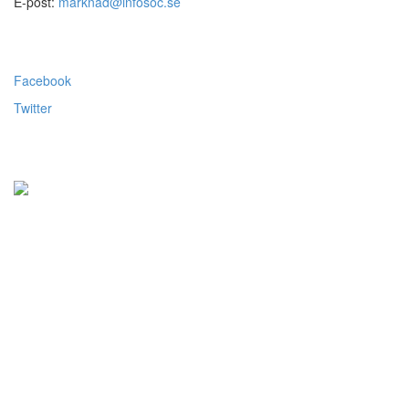
E-post:
marknad@infosoc.se
Följ oss
Facebook
Twitter
Alla priser visas exkl.moms